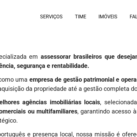
SERVIÇOS
TIME
IMÓVEIS
FA
cializada em
assessorar brasileiros que deseja
ência, segurança e rentabilidade.
como uma
empresa de gestão patrimonial e opera
aquisição da propriedade até a gestão completa do 
lhores agências imobiliárias locais
, selecionad
comerciais ou multifamiliares
, garantindo acesso 
égico.
rtuguês e presença local, nossa missão é ofer