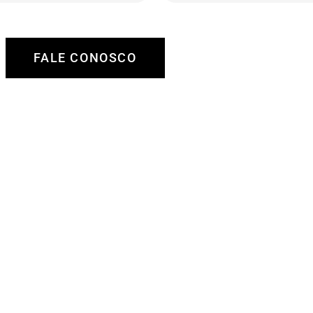
FALE CONOSCO
 na busca e aquisição do imóvel ideal
pleta de locações (residenciais,
 e multifamiliares)
ção local para investidores estrangeiros
ão de manutenções, seguros, reformas e