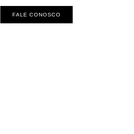
FALE CONOSCO
 na busca e aquisição do imóvel ideal
pleta de locações (residenciais,
e multifamiliares)
ção local para investidores estrangeiros
ão de manutenções, seguros, reformas e
 financeiros mensais com total