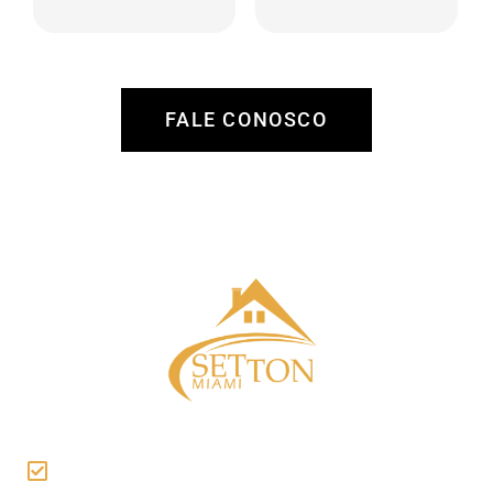
região, análise de
manutenção,
retorno, tanto por
procura e análise de
valorização como
locatários,
por locação.
administração de
recebíveis e
FALE CONOSCO
pagamento de
despesas.
Assessoria na busca e aquisição do
imóvel ideal