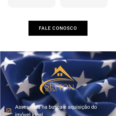
região, análise de
manutenção,
retorno, tanto por
procura e análise de
valorização como
locatários,
por locação.
administração de
recebíveis e
FALE CONOSCO
pagamento de
despesas.
Assessoria na busca e aquisição do
imóvel ideal