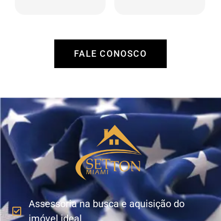
região, análise de
manutenção,
retorno, tanto por
procura e análise de
valorização como
locatários,
por locação.
administração de
recebíveis e
FALE CONOSCO
pagamento de
despesas.
Assessoria na busca e aquisição do
imóvel ideal