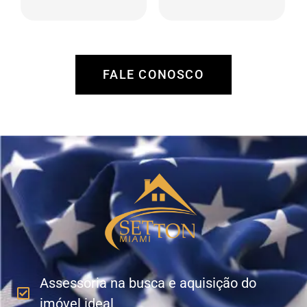
região, análise de
manutenção,
retorno, tanto por
procura e análise de
valorização como
locatários,
por locação.
administração de
recebíveis e
FALE CONOSCO
pagamento de
despesas.
Assessoria na busca e aquisição do
imóvel ideal