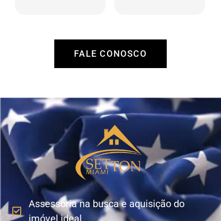
região, análise de
manutenção,
retorno, tanto por
procura e análise de
valorização como
locatários,
por locação.
administração de
recebíveis e
FALE CONOSCO
pagamento de
despesas.
Assessoria na busca e aquisição do
imóvel ideal