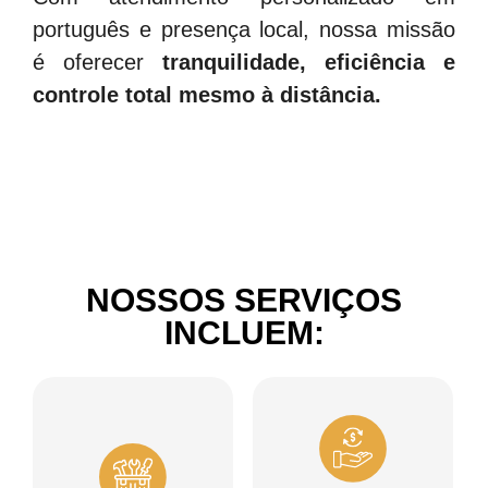
português e presença local, nossa missão
é oferecer
tranquilidade, eficiência e
controle total mesmo à distância.
NOSSOS SERVIÇOS
Serviços de
Orientação
INCLUEM:
manutenção
/
Assessoria
Cuidar dos seus
investimento
para
também é
investimentos
importante!
Trabalhamos com