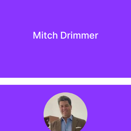
Sobre:
Mitch Drimmer
sociação de Moradores) Autor “The Art of Collections fo
rêmio “FLCAJ Readers Choice Awards for Collections” O M
Sobre: