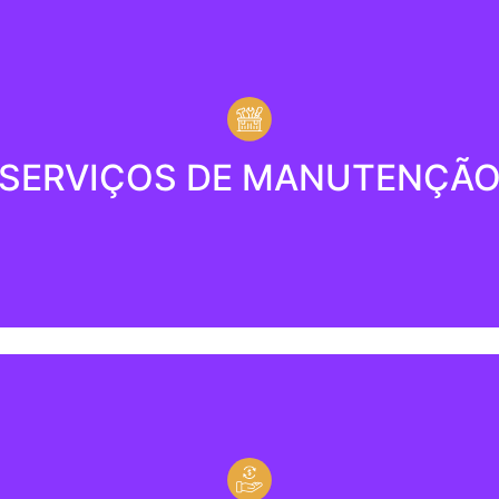
Serviços de manutenção
SERVIÇOS DE MANUTENÇÃ
! Trabalhamos com fornecedores homologados e de confia
nto, elétrica, paisagismo, automação, instalação de corti
ação / Assessoria para invest