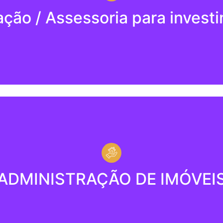
ação / Assessoria para invest
s o projeto ideal para investir, nossa especialidade está 
incorporação, uso próprio ou locação.
Administração de Imóveis
ADMINISTRAÇÃO DE IMÓVEI
a assessoria especializada, com tamanhos e finalidades d
os inteiros, manutenção, procura e análise de locatários, a