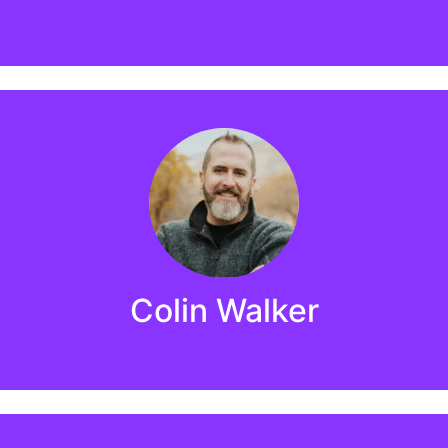
Sobre:
edades há mais de 7 anos. Ele entende a importância de m
oluções utilizando os mais diferentes tipos de softwares d
Colin Walker
gestão dos ativos imobiliarios de nossos clientes.