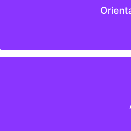
Orient
Invista com segurança nos EUA! Além de apresentarmo
Gerenciamos todos os tipos de propriedades com um
escritórios, multifamiliares e edifícios/condomíni