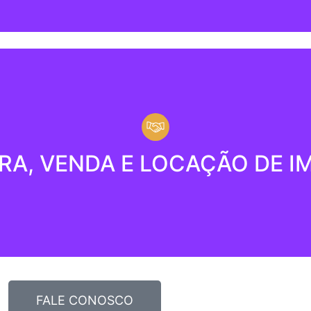
pra, venda e locação de imó
A, VENDA E LOCAÇÃO DE I
perfil de investimento, verificamos a melhor localização e
valorização como por locação.
FALE CONOSCO