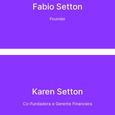
Fabio Setton
 profundo entendimento das necessidades dos investidores 
uem busca investir com segurança e lucratividade na Flórid
Founder
rece uma gestão profissional e transparente de imóveis re
, inglês, espanhol e francês, garante um atendimento compl
Sobre:
Karen Setton
vel pela gestão financeira e administrativa. Minuciosa com
ssegurando tranquilidade e confiança aos clientes. Sua org
Co-Fundadora e Gerente Financeira
sempre clareza, agilidade e transparência.