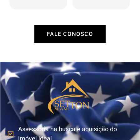
região, análise de
manutenção,
retorno, tanto por
procura e análise de
valorização como
locatários,
por locação.
administração de
recebíveis e
FALE CONOSCO
pagamento de
despesas.
Assessoria na busca e aquisição do
imóvel ideal