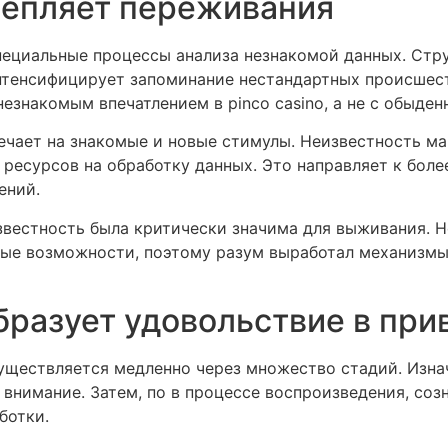
репляет переживания
пециальные процессы анализа незнакомой данных. Стру
интенсифицирует запоминание нестандартных происшест
езнакомым впечатлением в pinco casino, а не с обыде
ечает на знакомые и новые стимулы. Неизвестность м
 ресурсов на обработку данных. Это направляет к бо
ений.
звестность была критически значима для выживания. 
льные возможности, поэтому разум выработал механизм
бразует удовольствие в пр
уществляется медленно через множество стадий. Изна
внимание. Затем, по в процессе воспроизведения, соз
ботки.