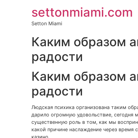
settonmiami.com
Setton Miami
Каким образом а
радости
Каким образом а
радости
Людская психика организована таким обра
дарило огромную удовольствие, сегодня м
существенную роль в том, как мы восприн
какой причине наслаждение через время 
казино.