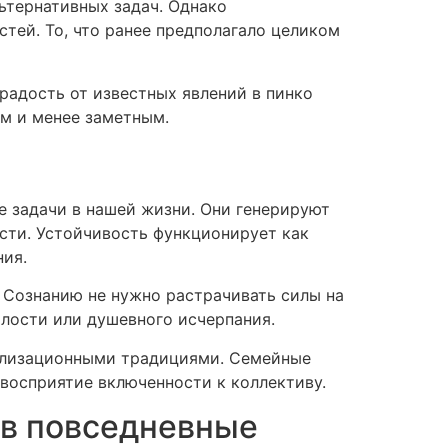
ьтернативных задач. Однако
тей. То, что ранее предполагало целиком
радость от известных явлений в пинко
ым и менее заметным.
 задачи в нашей жизни. Они генерируют
сти. Устойчивость функционирует как
ия.
 Сознанию не нужно растрачивать силы на
лости или душевного исчерпания.
илизационными традициями. Семейные
восприятие включенности к коллективу.
 в повседневные