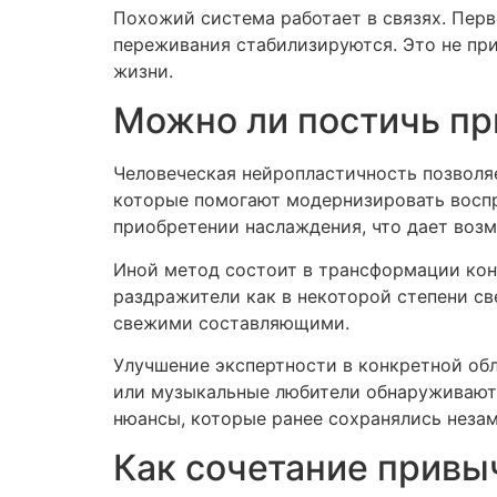
Похожий система работает в связях. Пер
переживания стабилизируются. Это не пр
жизни.
Можно ли постичь пр
Человеческая нейропластичность позволяе
которые помогают модернизировать воспр
приобретении наслаждения, что дает воз
Иной метод состоит в трансформации кон
раздражители как в некоторой степени с
свежими составляющими.
Улучшение экспертности в конкретной обл
или музыкальные любители обнаруживают 
нюансы, которые ранее сохранялись неза
Как сочетание привы