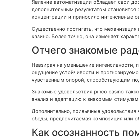
Явление автоматизации обладает свои до
дополнительным результатом становится 
концентрации и приносило интенсивные ощ
Существенно постигать, что механизация 
казино. Более точно, она изменяет харак
Отчего знакомые рад
Невзирая на уменьшение интенсивности, 
ощущение устойчивости и прогнозируемос
чувственным опорой, способствующим под
Знакомые удовольствия pinco casino так
анализ и адаптацию к знакомым стимулам
Дополнительно, привычные удовольствия
обеды, предпочитаемая композиция или о
Как осознанность по