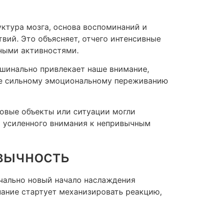
ктура мозга, основа воспоминаний и
вий. Это объясняет, отчего интенсивные
нными активностями.
ашинально привлекает наше внимание,
лее сильному эмоциональному переживанию
Новые объекты или ситуации могли
ы усиленного внимания к непривычным
ивычность
чально новый начало наслаждения
нание стартует механизировать реакцию,