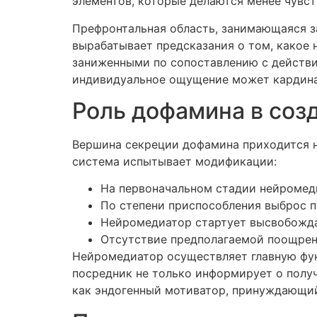
элементов, которые делаются менее чувс
Префронтальная область, занимающаяся за
вырабатывает предсказания о том, какое 
заниженными по сопоставлению с действи
индивидуальное ощущение может кардина
Роль дофамина в соз
Вершина секреции дофамина приходится не
система испытывает модификации:
На первоначальном стадии нейромеди
По степени приспособления выброс п
Нейромедиатор стартует высвобожда
Отсутствие предполагаемой поощрен
Нейромедиатор осуществляет главную фун
посредник не только информирует о полу
как эндогенный мотиватор, принуждающий 